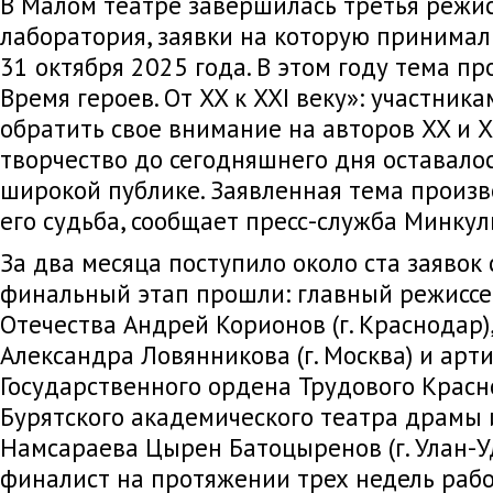
В Малом театре завершилась третья режис
лаборатория, заявки на которую принимали
31 октября 2025 года. В этом году тема про
Время героев. От XX к XXI веку»: участни
обратить свое внимание на авторов XX и XX
творчество до сегодняшнего дня оставало
широкой публике. Заявленная тема произв
его судьба, сообщает пресс-служба Минкул
За два месяца поступило около ста заявок 
финальный этап прошли: главный режиссе
Отечества Андрей Корионов (г. Краснодар)
Александра Ловянникова (г. Москва) и арти
Государственного ордена Трудового Красн
Бурятского академического театра драмы 
Намсараева Цырен Батоцыренов (г. Улан-У
финалист на протяжении трех недель рабо