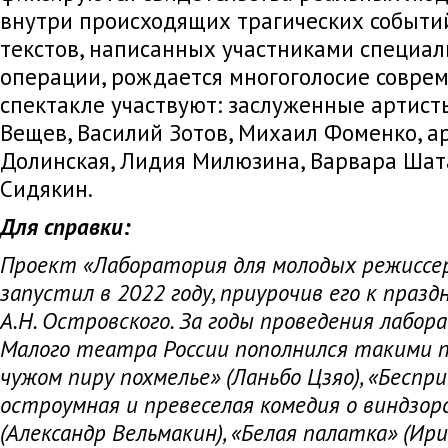
внутри происходящих трагических событий
текстов, написанных участниками специа
операции, рождается многоголосие соврем
спектакле участвуют: заслуженные артист
Вещев, Василий Зотов, Михаил Фоменко, а
Долинская, Лидия Милюзина, Варвара Шат
Сидякин.
Для справки:
Проект «Лаборатория для молодых режисс
запустил в 2022 году, приурочив его к праз
А.Н. Островского. За годы проведения лабо
Малого театра России пополнился такими п
чужом пиру похмелье» (Ланьбо Цзяо), «Беспр
остроумная и превеселая комедия о виндзор
(Александр Вельмакин), «Белая палатка» (Ир