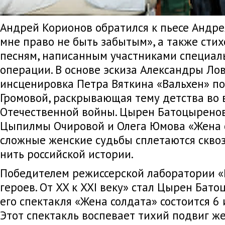
Андрей Корионов обратился к пьесе Андре
мне право не быть забытым», а также сти
песням, написанным участниками специал
операции. В основе эскиза Александры Ло
инсценировка Петра Вяткина «Вальхен» по
Громовой, раскрывающая тему детства во 
Отечественной войны. Цырен Батоцыренов
Цыпилмы Очировой и Олега Юмова «Жена с
сложные женские судьбы сплетаются сквоз
нить российской истории.
Победителем режиссерской лаборатории «Р
героев. От XX к XXI веку» стал Цырен Бат
его спектакля «Жена солдата» состоится 6 
Этот спектакль воспевает тихий подвиг ж