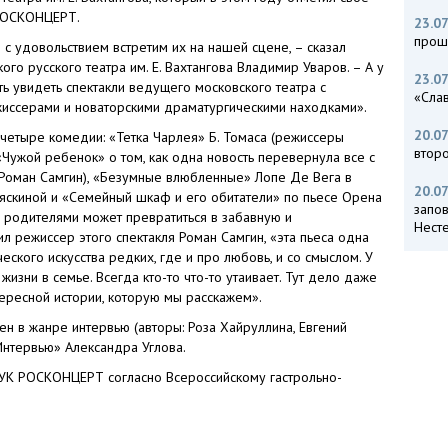
 РОСКОНЦЕРТ.
23.07
прош
с удовольствием встретим их на нашей сцене, – сказал
о русского театра им. Е. Вахтангова Владимир Уваров. – А у
23.07
ь увидеть спектакли ведущего московского театра с
«Слав
жиссерами и новаторскими драматургическими находками».
20.07
 четыре комедии: «Тетка Чарлея» Б. Томаса (режиссеры
втор
«Чужой ребенок» о том, как одна новость перевернула все с
р Роман Самгин), «Безумные влюбленные» Лопе Де Вега в
20.07
яскиной и «Семейный шкаф и его обитатели» по пьесе Орена
запо
с родителями может превратиться в забавную и
Нест
 режиссер этого спектакля Роман Самгин, «эта пьеса одна
еского искусства редких, где и про любовь, и со смыслом. У
т жизни в семье. Всегда кто-то что-то утаивает. Тут дело даже
тересной истории, которую мы расскажем».
н в жанре интервью (авторы: Роза Хайруллина, Евгений
Интервью» Александра Углова.
УК РОСКОНЦЕРТ согласно Всероссийскому гастрольно-