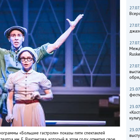
27.07
Всер
27.07
джаз
27.07
Межд
Rusk
27.07
выста
обря
23.07
фест
23.07
«Кос
куль
23.07
ограммы «Большие гастроли» показы пяти спектаклей
выст
еатра им. Е. Вахтангова, который в этом году отметил свое