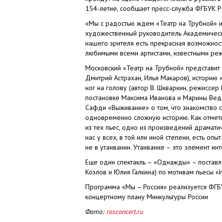
154-летие, сообщает пресс-служба ФГБУК
«Мы с радостью ждем «Театр на Трубной» и 
художественный руководитель Академическог
нашего зрителя есть прекрасная возможност
любимыми всеми артистами, известными ре
Московский «Театр на Трубной» представит
Дмитрий Астрахан, Илья Макаров), историю 
ног на голову (автор В. Шкваркин, режиссе
постановке Максима Иванова и Марины Вед
Сафди «Выживание» о том, что знакомство 
одновременно сложную историю. Как отметил
из тех пьес, одно из произведений драматич
нас у всех, в той или иной степени, есть опы
не в утаивании. Утаивание – это элемент ин
Еще один спектакль – «Однажды» – поставле
Козлов и Юлия Галкина) по мотивам пьесы «
Программа «Мы – Россия» реализуется ФГБ
концертному плану Минкультуры России
Фото:
rosconcert.ru