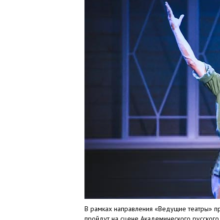
В рамках направления «Ведущие театры» пр
пройдут на сцене Академического русского т