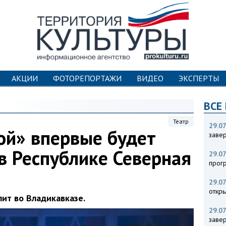
АКЦИИ
ФОТОРЕПОРТАЖИ
ВИДЕО
ЭКСПЕРТЫ
ВСЕ
Театр
29.07
ой» впервые будет
заве
в Республике Северная
29.07
прог
я
29.07
откры
пит во Владикавказе.
29.07
заве