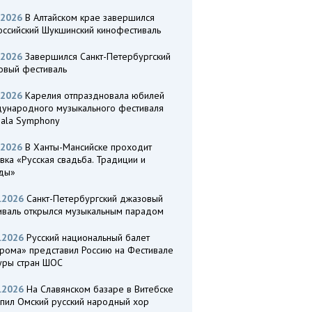
.2026
В Алтайском крае завершился
оссийский Шукшинский кинофестиваль
.2026
Завершился Санкт-Петербургский
овый фестиваль
.2026
Карелия отпраздновала юбилей
ународного музыкального фестиваля
eala Symphony
.2026
В Ханты-Мансийске проходит
вка «Русская свадьба. Традиции и
ды»
.2026
Санкт-Петербургский джазовый
иваль открылся музыкальным парадом
.2026
Русский национальный балет
трома» представил Россию на Фестивале
туры стран ШОС
.2026
На Славянском базаре в Витебске
упил Омский русский народный хор